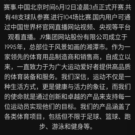
赛事,中国北京时间6月12日凌晨3点正式开赛,共
有48支球队参赛,进行104场比赛,国内用户可通
过中国世界杯官网直播网站视频、央视等平台
观看直播。J9集团网站股份有限公司成立于
1995年，总部位于风景如画的湘潭市。作为一
家领先的体育用品制造商和销售商，自成立以
来，一直致力于为广大运动爱好者提供高品质
的体育装备和服务。我们深信，运动不仅是一
种生活方式，更是健康与活力的象征，而我们
的使命就是通过创新和卓越的产品来支持每一
位运动员实现他们的目标。我们的产品涵盖了
各类体育项目，包括但不限于足球、篮球、跑
步、游泳和健身等。