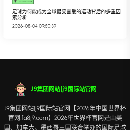
足球为何能成为全球最受喜爱的运动背后的多重因
素分析
2026-08-04 09:50:39
J9集团网站|j9国际站官网【2026年中国世界杯
官网:fa8j9.com】2026年世界杯官网是由美
国、加拿大、墨西哥三国联合举办的国际足球