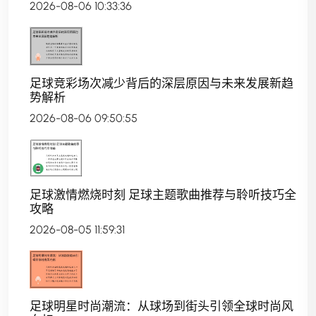
2026-08-06 10:33:36
足球竞彩场次减少背后的深层原因与未来发展新趋
势解析
2026-08-06 09:50:55
足球激情燃烧时刻 足球主题歌曲推荐与聆听技巧全
攻略
2026-08-05 11:59:31
足球明星时尚潮流：从球场到街头引领全球时尚风