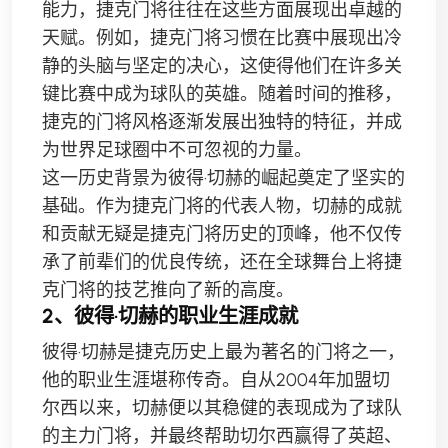
能力，捷克门将往往在这些方面展现出卓越的
天赋。例如，捷克门将习惯在比赛中展现出冷
静的头脑与坚定的决心，这使得他们在许多关
键比赛中成为球队的英雄。随着时间的推移，
捷克的门将风格逐渐发展出独特的特征，并成
为世界足球圈中不可忽视的力量。
这一历史背景为彼得·切赫的崛起奠定了坚实的
基础。作为捷克门将的代表人物，切赫的成就
和贡献无疑是捷克门将历史的顶峰，他不仅传
承了前辈们的优良传统，还在全球舞台上将捷
克门将的技艺推向了新的高度。
2、彼得·切赫的职业生涯成就
彼得·切赫是捷克历史上最为著名的门将之一，
他的职业生涯堪称传奇。自从2004年加盟切
尔西以来，切赫便以其稳健的表现成为了球队
的主力门将，并最终帮助切尔西赢得了英超、