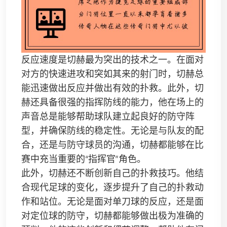
反应速度是切赫最为突出的技术之一。在面对
对方的快速进攻和突如其来的射门时，切赫总
能迅速做出反应并做出有效的扑救。此外，切
赫还具备很强的指挥防线的能力，他在场上的
声音总是能够帮助球队建立起良好的防守阵
型，并确保防线的稳定性。无论是与队友的配
合，还是与防守球员的沟通，切赫都能够在比
赛中充当重要的“指挥官”角色。
此外，切赫还不断创新自己的扑救技巧。他结
合现代足球的变化，逐步提升了自己的扑救动
作和站位。无论是面对单刀球的反应，还是面
对定位球的防守，切赫都能够做出极为准确的