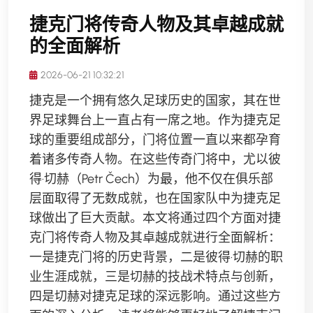
捷克门将传奇人物及其卓越成就
的全面解析
2026-06-21 10:32:21
捷克是一个拥有悠久足球历史的国家，其在世
界足球舞台上一直占有一席之地。作为捷克足
球的重要组成部分，门将位置一直以来都孕育
着诸多传奇人物。在这些传奇门将中，尤以彼
得·切赫（Petr Čech）为最，他不仅在俱乐部
层面取得了无数成就，也在国家队中为捷克足
球做出了巨大贡献。本文将通过四个方面对捷
克门将传奇人物及其卓越成就进行全面解析：
一是捷克门将的历史背景，二是彼得·切赫的职
业生涯成就，三是切赫的技战术特点与创新，
四是切赫对捷克足球的深远影响。通过这些方