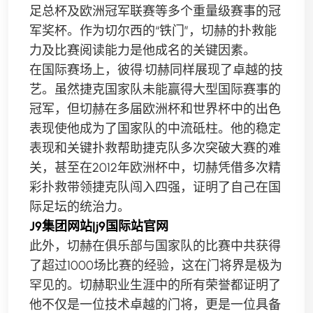
足总杯及欧洲冠军联赛等多个重量级赛事的冠
军奖杯。作为切尔西的“铁门”，切赫的扑救能
力及比赛阅读能力是他成名的关键因素。
在国际赛场上，彼得·切赫同样展现了卓越的技
艺。虽然捷克国家队未能赢得大型国际赛事的
冠军，但切赫在多届欧洲杯和世界杯中的出色
表现使他成为了国家队的中流砥柱。他的稳定
表现和关键扑救帮助捷克队多次突破大赛的难
关，甚至在2012年欧洲杯中，切赫凭借多次精
彩扑救带领捷克队闯入四强，证明了自己在国
际足坛的统治力。
J9集团网站|j9国际站官网
此外，切赫在俱乐部与国家队的比赛中共获得
了超过1000场比赛的经验，这在门将界是极为
罕见的。切赫职业生涯中的所有荣誉都证明了
他不仅是一位技术卓越的门将，更是一位具备