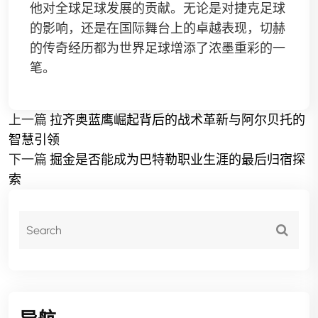
他对全球足球发展的贡献。无论是对捷克足球
的影响，还是在国际舞台上的卓越表现，切赫
的传奇经历都为世界足球增添了浓墨重彩的一
笔。
上一篇
拉齐奥蓝鹰崛起背后的战术革新与阿尔贝托的
智慧引领
下一篇
掘金是否能成为巴特勒职业生涯的最后归宿探
索