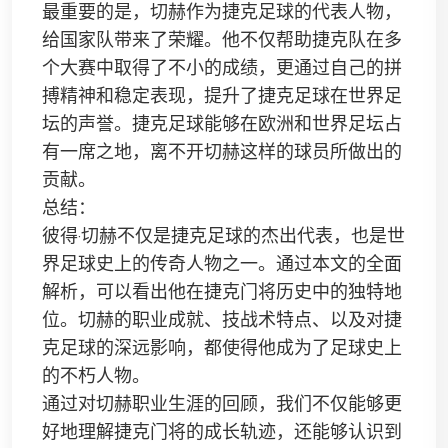
最重要的是，切赫作为捷克足球的代表人物，
给国家队带来了荣耀。他不仅帮助捷克队在多
个大赛中取得了不小的成绩，更通过自己的拼
搏精神和稳定表现，提升了捷克足球在世界足
坛的声誉。捷克足球能够在欧洲和世界足坛占
有一席之地，离不开切赫这样的球员所做出的
贡献。
总结：
彼得·切赫不仅是捷克足球的杰出代表，也是世
界足球史上的传奇人物之一。通过本文的全面
解析，可以看出他在捷克门将历史中的独特地
位。切赫的职业成就、技战术特点、以及对捷
克足球的深远影响，都使得他成为了足球史上
的不朽人物。
通过对切赫职业生涯的回顾，我们不仅能够更
好地理解捷克门将的成长轨迹，还能够认识到