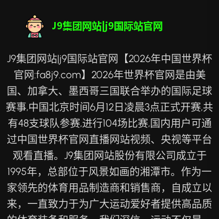
J9集团网站|j9国际站官网【2026年中国世界杯
官网:fa8j9.com】2026年世界杯官网是由美
国、加拿大、墨西哥三国联合举办的国际足球
赛事,中国北京时间6月12日凌晨3点正式开赛,共
有48支球队参赛,进行104场比赛,国内用户可通
过中国世界杯官网直播网站视频、央视等平台
观看直播。J9集团网站股份有限公司成立于
1995年，总部位于风景如画的湘潭市。作为一
家领先的体育用品制造商和销售商，自成立以
来，一直致力于为广大运动爱好者提供高品质