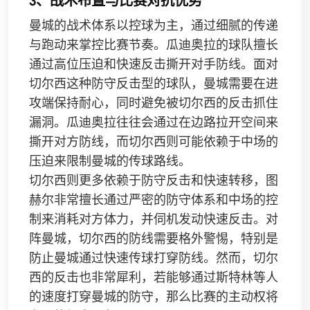
3、战术布置与比赛对抗优势
曼城的战术体系以控球为主，通过细腻的传递
与跑动来掌控比赛节奏。瓜迪奥拉的球队擅长
通过高位压迫和快速反击撕开对手防线。面对
切尔西这种防守反击型的球队，曼城需要在进
攻端保持耐心，同时避免被切尔西的反击抓住
漏洞。瓜迪奥拉往往会通过在边路拉开空间来
撕开对方防线，而切尔西则可能依赖于中场的
压迫来限制曼城的传球路线。
切尔西则更多依赖于防守反击和快速转移，图
赫尔非常擅长通过严密的防守体系和中场的控
制来消耗对方体力，并伺机发动快速反击。对
阵曼城，切尔西的防线需要格外警惕，特别是
防止曼城通过快速传球打穿防线。然而，切尔
西的反击也非常犀利，若能够通过斯特林等人
的速度打穿曼城的防守，那么比赛的主动权将