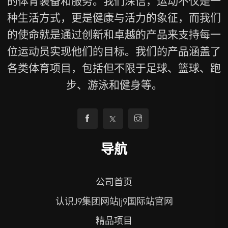
的体育装备和服务。我们深信，运动不仅是一
种生活方式，更是健康与活力的象征，而我们
的使命就是通过创新和卓越的产品来支持每一
位运动员实现他们的目标。我们的产品涵盖了
各类体育项目，包括但不限于足球、篮球、跑
步、游泳和健身等。
导航
公司首页
认识J9集团网站|j9国际站官网
精品项目