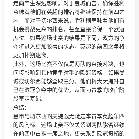
走向产生深远影响。对于曼城而言，确保胜利
意味着他们在英超的排名将继续保持在前四之
内，而对于切尔西来说，胜利则意味着他们有
机会挑战更高的排名，甚至直接确保一个欧冠
席位。如果这场比赛的结果是平局，双方的争
夺将进入更加胶着的状态，英超的前四之争将
更加扑朔迷离。
此外，这场比赛不仅仅是两队的直接对决，也
间接影响到其他竞争对手的欧冠资格。如果曼
城或切尔西能够全取三分，他们将大大提升自
己在欧冠争夺中的优势，从而为赛季的收官阶
段奠定基础。
总结：
曼市与切尔西的关键战无疑是本赛季英超争四
的风向标。这场比赛不仅关系到两队能否继续
在前四中占据一席之地，更关系到欧冠资格的