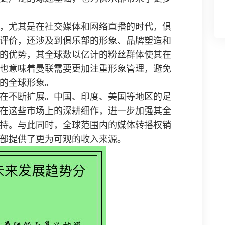
，尤其是在社交媒体和网络直播的时代，俱
评价，还涉及到俱乐部的形象、品牌塑造和
的优势，其全球数以亿计的粉丝群体使其在
也意味着曼联需要更加注重形象管理，避免
的全球形象。
在不断扩展。中国、印度、美国等地区的足
在这些市场上的深耕细作，进一步加强其全
持。与此同时，全球范围内的媒体转播权销
部提供了更为可观的收入来源。