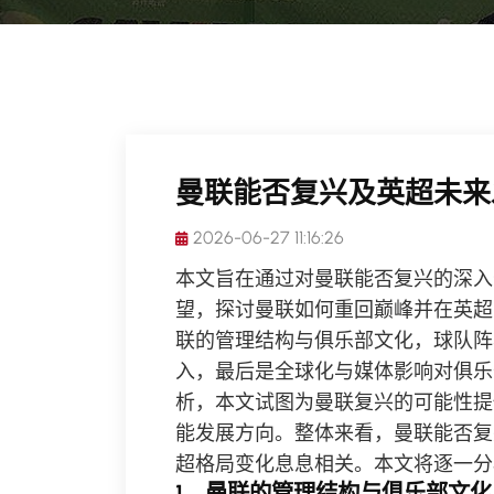
曼联能否复兴及英超未来
2026-06-27 11:16:26
本文旨在通过对曼联能否复兴的深入
望，探讨曼联如何重回巅峰并在英超
联的管理结构与俱乐部文化，球队阵
入，最后是全球化与媒体影响对俱乐
析，本文试图为曼联复兴的可能性提
能发展方向。整体来看，曼联能否复
超格局变化息息相关。本文将逐一分
1、曼联的管理结构与俱乐部文化