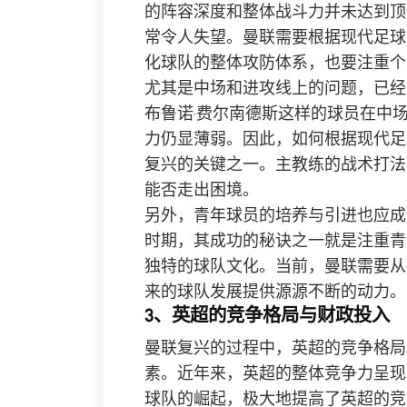
的阵容深度和整体战斗力并未达到顶
常令人失望。曼联需要根据现代足球
化球队的整体攻防体系，也要注重个
尤其是中场和进攻线上的问题，已经
布鲁诺·费尔南德斯这样的球员在中
力仍显薄弱。因此，如何根据现代足
复兴的关键之一。主教练的战术打法
能否走出困境。
另外，青年球员的培养与引进也应成
时期，其成功的秘诀之一就是注重青
独特的球队文化。当前，曼联需要从
来的球队发展提供源源不断的动力。
3、英超的竞争格局与财政投入
曼联复兴的过程中，英超的竞争格局
素。近年来，英超的整体竞争力呈现
球队的崛起，极大地提高了英超的竞