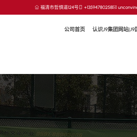
福清市哲惧道124号
+13594780258
unconvin
公司首页
认识J9集团网站|j