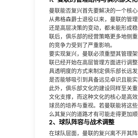
曼联能否复兴首先要解决的一个核心
从弗格森爵士退役以来，曼联的管理
还是高层决策的变动，都未能形成稳
联后，俱乐部的经营策略更多地侧重
的竞争力受到了严重影响。
要实现复兴，曼联必须重塑其管理架
联已经开始在高层管理方面进行调整
具透明度的方式来制定俱乐部长远发
是否能够吸引到具备远见卓识且能实
此外，俱乐部文化的建设同样至关重
文化支撑，而这种文化的核心是高效
球员的培养与重视。若曼联能将这些
么其复兴的道路才有可能走得更加顺
2、球队阵容与战术调整
在球队层面，曼联的复兴离不开其阵