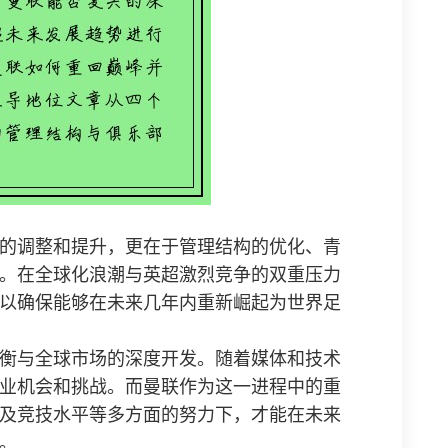
的调整和提升，更在于管理结构的优化、青
。在全球化浪潮与英超激烈竞争的双重压力
以确保能够在未来几年内重新崛起为世界足
衡与全球市场的深度开发。随着媒体和技术
业机会和挑战。而曼联作为这一进程中的重
及竞技水平等多方面的努力下，才能在未来
。