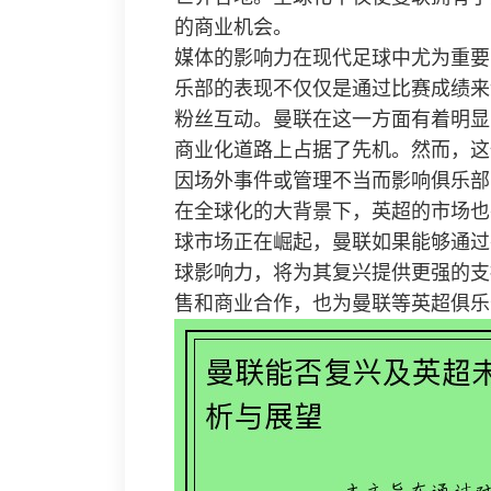
的商业机会。
媒体的影响力在现代足球中尤为重要
乐部的表现不仅仅是通过比赛成绩来
粉丝互动。曼联在这一方面有着明显
商业化道路上占据了先机。然而，这
因场外事件或管理不当而影响俱乐部
在全球化的大背景下，英超的市场也
球市场正在崛起，曼联如果能够通过
球影响力，将为其复兴提供更强的支
售和商业合作，也为曼联等英超俱乐