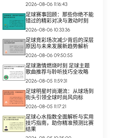
2026-08-06 11:16:43
足球赛事回顾：那些你绝不能
错过的精彩对决与激动时刻
2026-08-06 10:33:36
足球竞彩场次减少背后的深层
原因与未来发展新趋势解析
2026-08-06 09:50:55
足球激情燃烧时刻 足球主题
歌曲推荐与聆听技巧全攻略
2026-08-05 11:59:31
足球明星时尚潮流：从球场到
街头引领全球时尚风向标
2026-08-05 11:17:21
足球心水指数全面解析与实用
技巧指南，助你精准预测比赛
结果