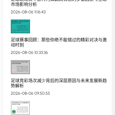
市场影响分析
2026-08-06 11:16:43
足球赛事回顾：那些你绝不能错过的精彩对决与激
动时刻
2026-08-06 10:33:36
足球竞彩场次减少背后的深层原因与未来发展新趋
势解析
2026-08-06 09:50:55