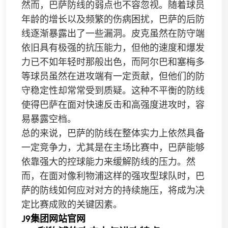
然而，巴萨防线的弱点也不容忽视。随着球员
年龄的增长以及频繁的伤病困扰，巴萨的后防
线逐渐暴露出了一些漏洞。皮克虽然在防守端
依旧具有极强的抗压能力，但他的速度和爆发
力已不如年轻时那般出色，而阿尔巴和塞梅多
等球员虽然在进攻端有一定贡献，但他们的防
守稳定性却常常受到质疑。这种不平衡的防线
使得巴萨在面对快速反击和高强度进攻时，容
易暴露空档。
总的来说，巴萨的防线在整体实力上依然具备
一定竞争力，尤其是在主场比赛中，巴萨能够
依靠强大的控球能力来缓解防线的压力。然
而，在面对像利物浦这样的强攻型球队时，巴
萨的防线如何应对对方的持续施压，将成为决
定比赛成败的关键因素。
J9集团网站官网