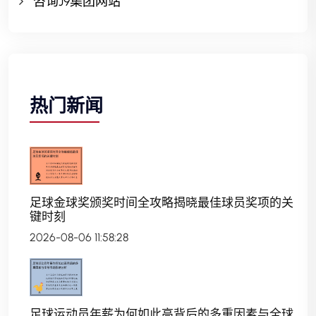
咨询J9集团网站
热门新闻
足球金球奖颁奖时间全攻略揭晓最佳球员奖项的关
键时刻
2026-08-06 11:58:28
足球运动员年薪为何如此高背后的多重因素与全球