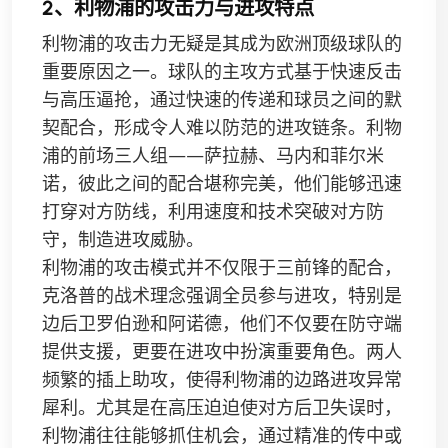
2、利物浦的攻击力与进攻特点
利物浦的攻击力无疑是其成为欧洲顶级球队的
重要原因之一。球队的主攻方式基于快速反击
与高压逼抢，通过快速的传递和球员之间的默
契配合，形成令人难以防范的进攻链条。利物
浦的前场三人组——萨拉赫、马内和菲尔米
诺，彼此之间的配合堪称完美，他们能够迅速
打穿对方防线，利用速度和技术突破对方防
守，制造进攻威胁。
利物浦的攻击模式并不仅限于三前锋的配合，
克洛普的战术理念强调全员参与进攻，特别是
边后卫罗伯逊和阿诺德，他们不仅要在防守端
提供支援，更要在进攻中扮演重要角色。两人
频繁的插上助攻，使得利物浦的边路进攻异常
犀利。尤其是在高压迫迫使对方后卫失误时，
利物浦往往能够抓住机会，通过精准的传中或