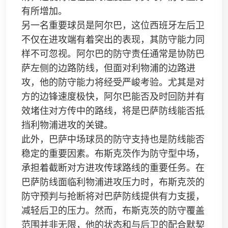
有所增加。
另一名重要球员是阿尔巴，这位西班牙左后卫
不仅在进攻端有着突出的表现，其防守能力同
样不可忽视。阿尔巴的防守责任通常是协防巴
萨左侧的边路防线，但面对利物浦的边路进
攻，他的防守能力将经受严峻考验。尤其是对
方的边锋速度极快，阿尔巴能否及时回防并有
效堵住对方传中的路线，将是巴萨防线能否抵
挡利物浦进攻的关键。
此外，巴萨中场球员的防守支持也是防线能否
稳定的重要因素。布斯克茨作为防守型中场，
承担着截断对方进攻传球路线的重要任务。在
巴萨防线面临利物浦进攻压力时，布斯克茨的
防守预判与抢断将对巴萨防线提供有力支援，
减轻后卫的压力。然而，布斯克茨的防守覆盖
范围并非无限，他的状态和与后卫的配合默契