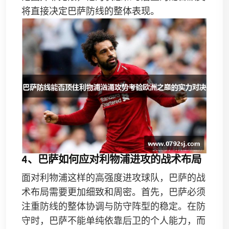
将直接决定巴萨防线的整体表现。
4、巴萨如何应对利物浦进攻的战术布局
面对利物浦这样的高强度进攻球队，巴萨的战
术布局需要更加细致和周密。首先，巴萨必须
注重防线的整体协调与防守阵型的稳定。在防
守时，巴萨不能单纯依靠后卫的个人能力，而