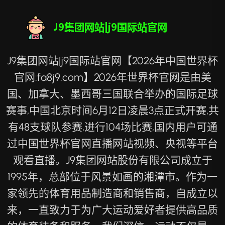
J9集团网站|j9国际站官网【2026年中国世界杯
官网:fa8j9.com】2026年世界杯官网是由美
国、加拿大、墨西哥三国联合举办的国际足球
赛事,中国北京时间6月12日凌晨3点正式开赛,共
有48支球队参赛,进行104场比赛,国内用户可通
过中国世界杯官网直播网站视频、央视等平台
观看直播。J9集团网站股份有限公司成立于
1995年，总部位于风景如画的湘潭市。作为一
家领先的体育用品制造商和销售商，自成立以
来，一直致力于为广大运动爱好者提供高品质