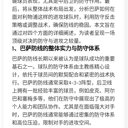
键球员表现，尤其是中后卫的防守作用。最
后，将从整体战术布局出发，分析巴萨如何在
面对利物浦这样的进攻球队时，利用防守反击
策略或调整战术，确保防线的稳固。本文旨在
通过对四个方面的详细阐述，为读者呈现一场
顶级对决的防守与进攻之较量。
1、巴萨防线的整体实力与防守体系
巴萨的防线长期以来被认为是球队成功的重要
基石之一。球队的防守体系由主教练精心设
计，依托于球员间的默契配合和紧密的战术执
行。巴萨的防线通常采取4-3-3阵型，后卫线
上拥有一批经验丰富的球员，例如皮克、阿尔
巴和塞梅多等，他们在防守中展现出了极高的
个人能力和团队协作。尤其是在面临强大对手
时，巴萨的防线通常能够通过密集的防守体系
和高位压迫，限制对手的进攻空间。