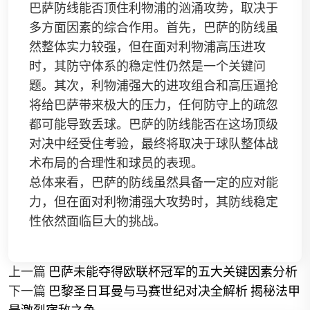
巴萨防线能否顶住利物浦的汹涌攻势，取决于
多方面因素的综合作用。首先，巴萨的防线虽
然整体实力较强，但在面对利物浦高压进攻
时，其防守体系的稳定性仍然是一个关键问
题。其次，利物浦强大的进攻组合和高压逼抢
将给巴萨带来极大的压力，任何防守上的疏忽
都可能导致丢球。巴萨的防线能否在这场顶级
对决中经受住考验，最终将取决于球队整体战
术布局的合理性和球员的表现。
总体来看，巴萨的防线虽然具备一定的应对能
力，但在面对利物浦强大攻势时，其防线稳定
性依然面临巨大的挑战。
上一篇
巴萨未能夺得欧联杯冠军的五大关键因素分析
下一篇
巴黎圣日耳曼与马赛世纪对决全解析 揭秘法甲