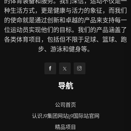
的体育装备和服务。我们深信，运动不仅是一
种生活方式，更是健康与活力的象征，而我们
的使命就是通过创新和卓越的产品来支持每一
位运动员实现他们的目标。我们的产品涵盖了
各类体育项目，包括但不限于足球、篮球、跑
步、游泳和健身等。
导航
公司首页
认识J9集团网站|j9国际站官网
精品项目