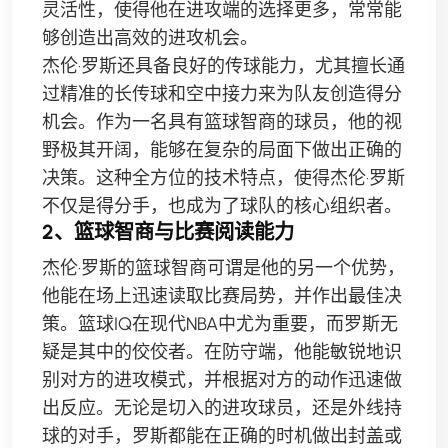
灵活性，使得他在进攻端的选择更多，常常能
够创造出高效的进攻机会。
杰伦·罗斯还具备良好的传球能力，尤其擅长通
过精准的长传球和空中接力来为队友创造得分
机会。作为一名具有篮球智商的球员，他的视
野极其开阔，能够在复杂的局面下做出正确的
决策。这种全方位的技术特点，使得杰伦·罗斯
不仅是得分手，也成为了球队的核心组织者。
2、篮球智商与比赛阅读能力
杰伦·罗斯的篮球智商可谓是他的另一个优势，
他能在场上迅速读取比赛局势，并作出最佳决
策。篮球IQ在现代NBA中尤为重要，而罗斯无
疑是其中的佼佼者。在防守端，他能敏锐地识
别对方的进攻模式，并根据对方的动作迅速做
出反应。无论是切入的进攻球员，还是外线持
球的对手，罗斯都能在正确的时机做出封盖或