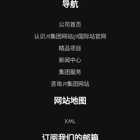
导航
公司首页
认识J9集团网站|j9国际站官网
精品项目
新闻中心
集团服务
咨询J9集团网站
网站地图
XML
订阅我们的邮箱