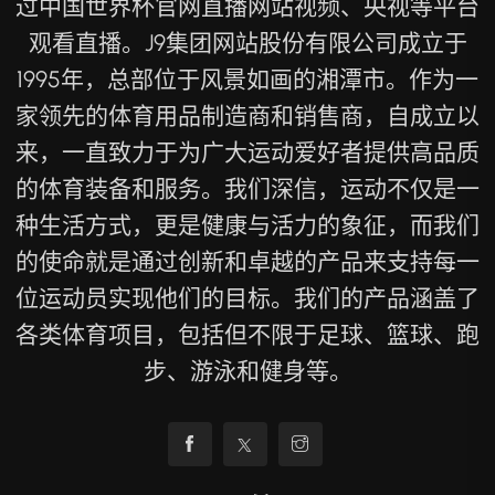
过中国世界杯官网直播网站视频、央视等平台
观看直播。J9集团网站股份有限公司成立于
1995年，总部位于风景如画的湘潭市。作为一
家领先的体育用品制造商和销售商，自成立以
来，一直致力于为广大运动爱好者提供高品质
的体育装备和服务。我们深信，运动不仅是一
种生活方式，更是健康与活力的象征，而我们
的使命就是通过创新和卓越的产品来支持每一
位运动员实现他们的目标。我们的产品涵盖了
各类体育项目，包括但不限于足球、篮球、跑
步、游泳和健身等。