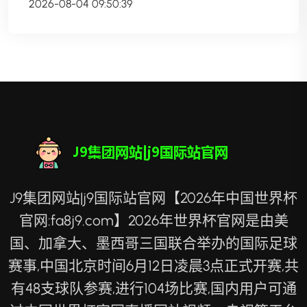
2026-08-04 09:50:39
J9集团网站|j9国际站官网【2026年中国世界杯
官网:fa8j9.com】2026年世界杯官网是由美
国、加拿大、墨西哥三国联合举办的国际足球
赛事,中国北京时间6月12日凌晨3点正式开赛,共
有48支球队参赛,进行104场比赛,国内用户可通