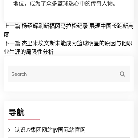
地位，成为了众多篮球迷心中的传奇人物。
上一篇
杨绍辉刷新福冈马拉松纪录 展现中国长跑新高
度
下一篇
杰里米埃文斯未能成为篮球明星的原因与他职
业生涯的局限性分析
导航
认识J9集团网站|j9国际站官网