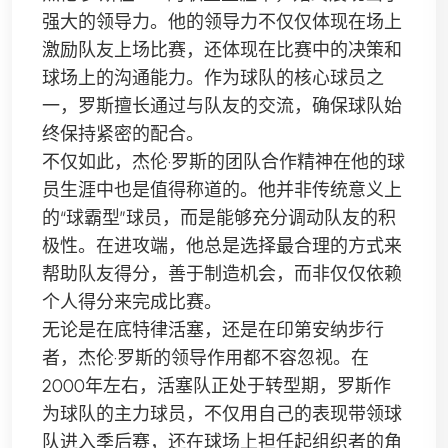
强大的领导力。他的领导力不仅仅体现在场上
激励队友上场比赛，还体现在比赛中的决策和
球场上的沟通能力。作为球队的核心球员之
一，罗斯擅长通过与队友的交流，确保球队始
终保持紧密的配合。
不仅如此，杰伦·罗斯的团队合作精神在他的球
员生涯中也是值得称道的。他并非传统意义上
的“球霸型”球员，而是能够充分调动队友的积
极性。在进攻端，他总是选择最合理的方式来
帮助队友得分，善于制造机会，而非仅仅依赖
个人得分来完成比赛。
无论是在底特律活塞，还是在印第安纳步行
者，杰伦·罗斯的领导作用都不容忽视。在
2000年左右，活塞队正处于转型期，罗斯作
为球队的主力球员，不仅用自己的表现带领球
队进入季后赛，还在球场上担任起组织者的角