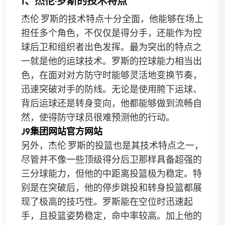
1、杰伦·罗斯的技术特点
杰伦·罗斯的技术特点十分全面，他能够在场上
担任多个角色，不仅仅是得分手，还能作为控
球后卫和组织者出色发挥。最为突出的特点之
一就是他的运球技术。罗斯的控球能力相当出
色，在面对对方防守时能够灵活地变换节奏，
迅速突破对手的防线。无论是使用胯下运球、
背后运球还是转身变向，他都能够做到流畅自
然，使得防守球员很难预测他的行动。
J9集团网站官方网站
另外，杰伦·罗斯的投篮也是其技术特点之一，
尽管并不像一些顶级得分后卫那样具备超强的
三分球能力，但他的中距离投篮极为稳定。特
别是在突破后，他的停步跳投和转身投篮都展
现了极高的技巧性。罗斯能在空位时迅速起
手，且投篮姿势稳定，命中率较高。加上他的