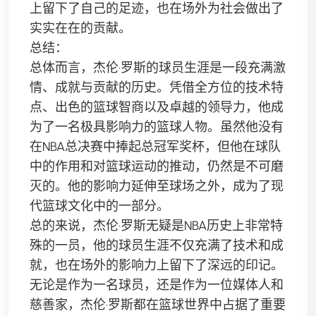
上留下了自己的足迹，也在场外为社会做出了
实实在在的贡献。
总结：
总体而言，杰伦·罗斯的球员生涯是一段充满激
情、成就与贡献的历史。凭借全方位的技术特
点、出色的篮球智商以及卓越的领导力，他成
为了一名极具影响力的篮球人物。虽然他没有
在NBA总决赛中捧起总冠军奖杯，但他在球队
中的作用和对篮球运动的推动，仍然是不可磨
灭的。他的影响力延伸至球场之外，成为了现
代篮球文化中的一部分。
总的来说，杰伦·罗斯无疑是NBA历史上非常特
殊的一员，他的球员生涯不仅充满了技术和成
就，也在场外的影响力上留下了深远的印记。
无论是作为一名球员，还是作为一位媒体人和
慈善家，杰伦·罗斯都在篮球世界中占据了重要