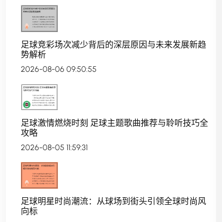
足球竞彩场次减少背后的深层原因与未来发展新趋
势解析
2026-08-06 09:50:55
足球激情燃烧时刻 足球主题歌曲推荐与聆听技巧全
攻略
2026-08-05 11:59:31
足球明星时尚潮流：从球场到街头引领全球时尚风
向标