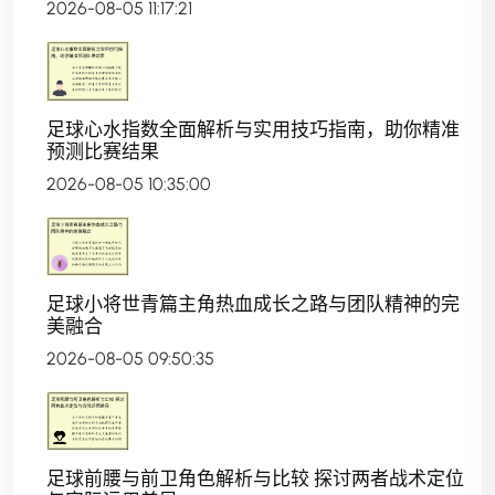
2026-08-05 11:17:21
足球心水指数全面解析与实用技巧指南，助你精准
预测比赛结果
2026-08-05 10:35:00
足球小将世青篇主角热血成长之路与团队精神的完
美融合
2026-08-05 09:50:35
足球前腰与前卫角色解析与比较 探讨两者战术定位