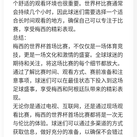
个舒适的观看环境也很重要。世界杯比赛通常
会持续几个小时，因此球迷们需要选择一个适
合长时间观看的地方，确保自己可以专注于比
赛，享受梅西的精彩表现。
总结：
梅西的世界杯首场比赛，不仅仅是一场体育竞
技，更是一场文化和激情的盛宴。全球球迷的
期待和关注，将这场比赛的每个细节都放大。
通过了解比赛时间、观看方式、赛前准备和注
意事项，球迷们可以在最佳状态下投入到这场
足球盛事，享受梅西和阿根廷队带来的精彩表
现。
无论你是通过电视、互联网，还是通过现场观
看比赛，梅西的世界杯首场比赛都将是一次无
与伦比的体验。球迷们可以通过多渠道的方式
获取信息，做好充分的准备，以确保不会错过