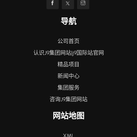
导航
公司首页
认识J9集团网站|j9国际站官网
精品项目
新闻中心
集团服务
咨询J9集团网站
网站地图
XML