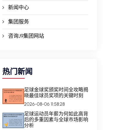
新闻中心
集团服务
咨询J9集团网站
热门新闻
足球金球奖颁奖时间全攻略揭
晓最佳球员奖项的关键时刻
2026-08-06 11:58:28
足球运动员年薪为何如此高背
后的多重因素与全球市场影响
分析