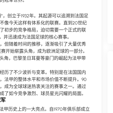
的冠军世界。
”，创立于1932年。其起源可以追溯到法国足
不像今天这样有体系化的联赛。直到20世纪
了初步的竞争格局，迫切需要一个正式的联
生，并迅速成为法国足球的核心赛事。
，但随着时间的推移，逐渐吸引了大量优秀
甲联赛开始崭露头角，成为欧洲足球的一部分。
露头角，巴黎圣日耳曼等豪门的崛起为法甲带
经历了不少波折与变革。特别是在法国国内
，法甲的整体水平和市场价值不断提升。90
，成为全球球迷热衷关注的赛事之一。通过
成了如今竞争激烈、球员星光闪耀的局面。
冠军
法甲历史上的一大亮点。自1970年俱乐部成立