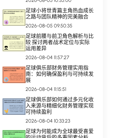
2026-08-05 10:35:00
足球小将世青篇主角热血成长
之路与团队精神的完美融合
2026-08-05 09:50:35
足球前腰与前卫角色解析与比
较 探讨两者战术定位与实际
运用差异
2026-08-04 11:57:27
足球俱乐部财务管理实用指
南：如何确保盈利与可持续发
展
2026-08-04 11:15:51
足球俱乐部如何通过多元化收
入来源与精细化财务管理实现
可持续盈利
2026-08-04 10:33:23
足球为何能成为全球最受喜爱
的运动背后的多重因素分析