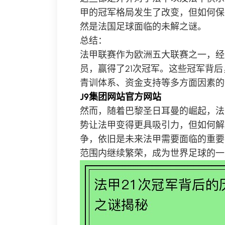
甲的冠军格局发生了改变，但如何保
然是法国足球面临的未解之谜。
总结：
法甲联赛作为欧洲五大联赛之一，经
员，赢得了21次冠军。这些冠军背
青训体系、资金支持等多方面因素的
J9集团网站官方网站
然而，随着巴黎圣日耳曼的崛起，法
势让法甲变得更具吸引力，但如何解
争，依旧是未来法甲需要面临的重要
范围内继续繁荣，成为世界足球的一