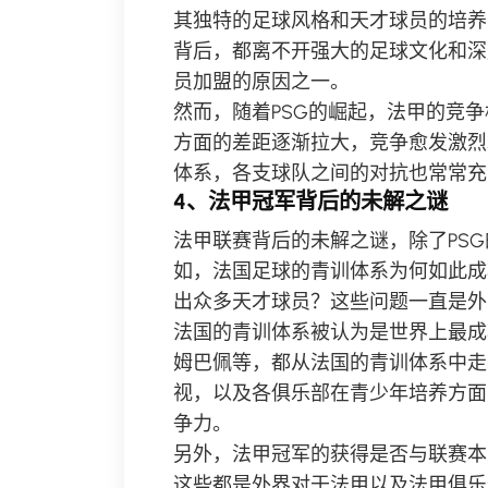
其独特的足球风格和天才球员的培养
背后，都离不开强大的足球文化和深
员加盟的原因之一。
然而，随着PSG的崛起，法甲的竞
方面的差距逐渐拉大，竞争愈发激烈
体系，各支球队之间的对抗也常常充
4、法甲冠军背后的未解之谜
法甲联赛背后的未解之谜，除了PS
如，法国足球的青训体系为何如此成
出众多天才球员？这些问题一直是外
法国的青训体系被认为是世界上最成
姆巴佩等，都从法国的青训体系中走
视，以及各俱乐部在青少年培养方面
争力。
另外，法甲冠军的获得是否与联赛本
这些都是外界对于法甲以及法甲俱乐