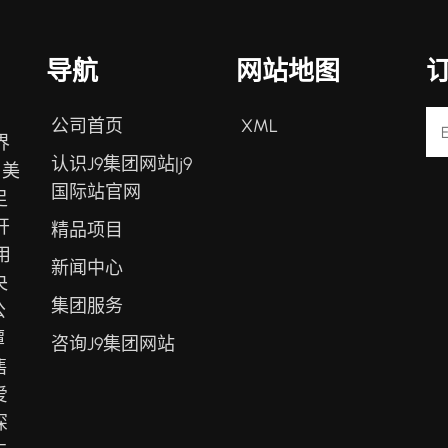
导航
网站地图
公司首页
XML
界
认识J9集团网站|j9
由美
国际站官网
足
开
精品项目
用
新闻中心
央
集团服务
公
潭
咨询J9集团网站
售
爱
深