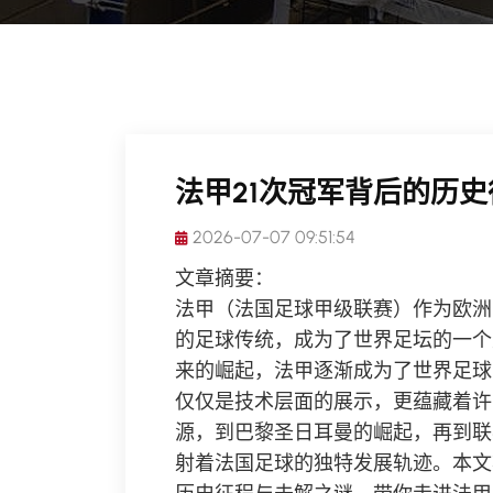
法甲21次冠军背后的历
2026-07-07 09:51:54
文章摘要：
法甲（法国足球甲级联赛）作为欧洲
的足球传统，成为了世界足坛的一个
来的崛起，法甲逐渐成为了世界足球
仅仅是技术层面的展示，更蕴藏着许
源，到巴黎圣日耳曼的崛起，再到联
射着法国足球的独特发展轨迹。本文