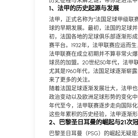
历史征程与未解之谜，带你走进法甲
1、法甲的历史起源与发展
法甲，正式名称为“法国足球甲级联赛
球的早期发展。最初，法国的足球并
初，法国各地的足球俱乐部逐渐形成
赛平台。1932年，法甲联赛应运而
法甲联赛在成立初期并不算非常火爆
球员的加盟。20世纪50年代，法
尤其是1960年代，法国足球逐渐崭
来了更多的关注。
随着法国足球逐渐发展壮大，法甲也
政治变动以及欧洲足球形势的变化中
年代至今，法甲联赛逐步走向国际化
这些年累积的历史经验，法甲逐渐形
2、巴黎圣日耳曼的崛起与21次
巴黎圣日耳曼（PSG）的崛起无疑是