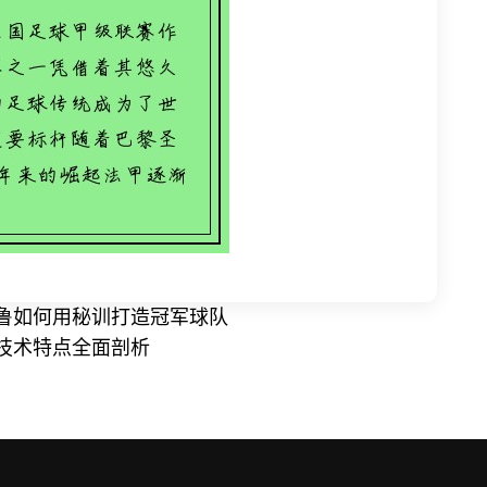
鲁如何用秘训打造冠军球队
技术特点全面剖析