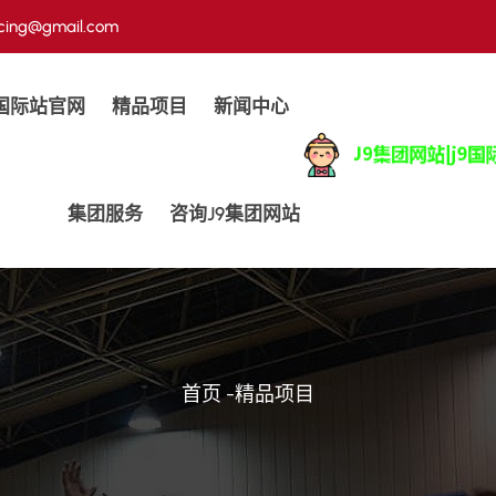
cing@gmail.com
9国际站官网
精品项目
新闻中心
集团服务
咨询J9集团网站
首页
-
精品项目