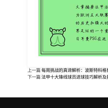
上一篇
每周挑战的真谛解析：波斯特科格
下一篇
法甲十大锋线球员进球技巧解析及