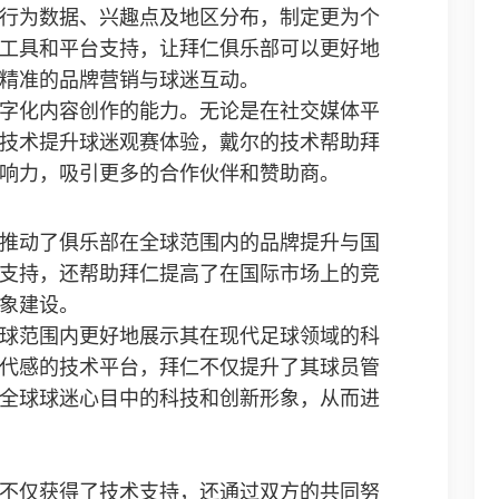
行为数据、兴趣点及地区分布，制定更为个
工具和平台支持，让拜仁俱乐部可以更好地
精准的品牌营销与球迷互动。
字化内容创作的能力。无论是在社交媒体平
技术提升球迷观赛体验，戴尔的技术帮助拜
响力，吸引更多的合作伙伴和赞助商。
推动了俱乐部在全球范围内的品牌提升与国
支持，还帮助拜仁提高了在国际市场上的竞
象建设。
球范围内更好地展示其在现代足球领域的科
代感的技术平台，拜仁不仅提升了其球员管
全球球迷心目中的科技和创新形象，从而进
不仅获得了技术支持，还通过双方的共同努