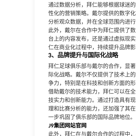
通过数据分析，拜仁能够根据球迷的
性化的营销策略。戴尔提供的数字化
分析观众数据，并在全球范围内进行
此外，戴尔在合作中为拜仁提供了数
台上的内容发布，还是通过虚拟现实
仁在商业化过程中，持续提升品牌影
3、品牌提升与国际化战略
拜仁足球俱乐部与戴尔的合作，显著
际化战略。戴尔不仅提供了技术上的
争力，特别是在科技和创新方面的形
借助戴尔的技术能力，拜仁可以在全
技实力和创新能力。通过打造具有现
理和比赛分析的能力，还加强了其在
一步巩固了俱乐部的国际品牌地位。
J9集团网站官网
此外，拜仁在与戴尔合作的过程中，