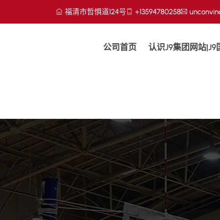
福清市哲惧道124号
+13594780258
unconvin
公司首页
认识J9集团网站|j