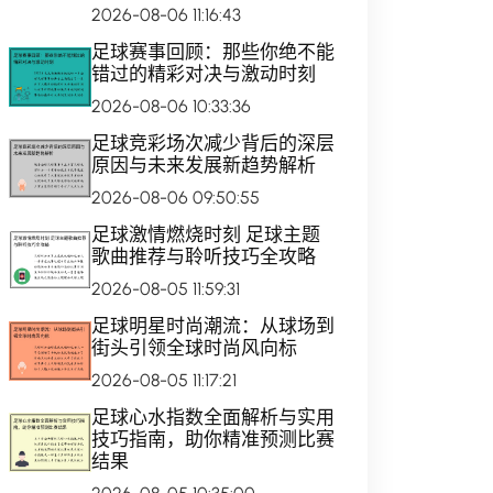
2026-08-06 11:16:43
足球赛事回顾：那些你绝不能
错过的精彩对决与激动时刻
2026-08-06 10:33:36
足球竞彩场次减少背后的深层
原因与未来发展新趋势解析
2026-08-06 09:50:55
足球激情燃烧时刻 足球主题
歌曲推荐与聆听技巧全攻略
2026-08-05 11:59:31
足球明星时尚潮流：从球场到
街头引领全球时尚风向标
2026-08-05 11:17:21
足球心水指数全面解析与实用
技巧指南，助你精准预测比赛
结果