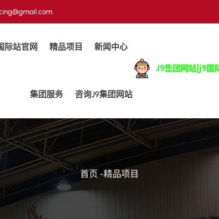
cing@gmail.com
9国际站官网
精品项目
新闻中心
集团服务
咨询J9集团网站
首页
-
精品项目