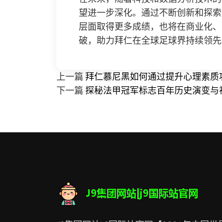
望进一步深化。通过不断创新和探索
层面取得更多成绩，也将在商业化、
破，助力拜仁在全球足球界持续领先
上一篇
拜仁慕尼黑如何通过提升心理素质
下一篇
探秘法甲冠军标志百年历史演变与