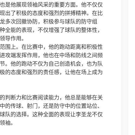
也是他展现领袖风采的重要方面。他不仅仅
现出了积极的态度和强烈的拼搏精神。在比
龙多次回撤协防，积极参与球队的防守组
种全能的表现，不仅增强了球队的整体性，
领导作用。
范围上。在比赛中，他的跑动距离和积极性
进攻端发挥作用，他也在中场和防线之间频
节。他的跑动不仅为自己创造机会，也为队
极的态度和强烈的责任感，让他在场上成为
的判断力和比赛阅读能力，他总是能够在关
中的传球、射门，还是防守中的位置站位、
球队的选择。这种全面的表现让李圣龙不仅
领袖。