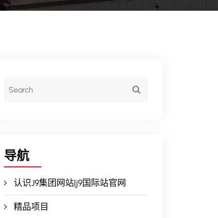
导航
认识J9集团网站|j9国际站官网
精品项目