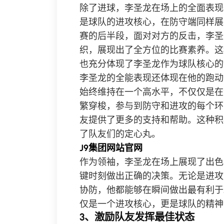
除了进球，李圣龙在场上的全面表现
是球队的进攻核心，在防守端同样展
赛的后半段，面对对方的反击，李圣
织，展现出了全方位的比赛素养。这
也充分体现了李圣龙作为球队核心的
李圣龙的全能表现还体现在他的跑动
始终维持在一个高水平，不仅仅是在
繁穿梭，参与到防守和进攻的每个环
友提供了更多的支持和帮助。这种积
了队友们的定心丸。
J9集团网站官网
作为领袖，李圣龙在场上展现了出色
键时刻做出正确的决策。无论是进攻
协防，他都能够在瞬间做出最有利于
仅是一个进攻核心，更是球队的精神
3、激励队友发挥最佳状态