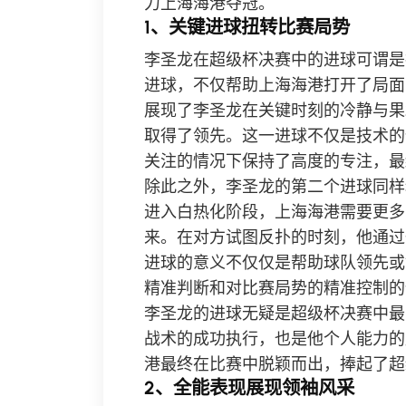
力上海海港夺冠。
1、关键进球扭转比赛局势
李圣龙在超级杯决赛中的进球可谓是
进球，不仅帮助上海海港打开了局面
展现了李圣龙在关键时刻的冷静与果
取得了领先。这一进球不仅是技术的
关注的情况下保持了高度的专注，最
除此之外，李圣龙的第二个进球同样
进入白热化阶段，上海海港需要更多
来。在对方试图反扑的时刻，他通过
进球的意义不仅仅是帮助球队领先或
精准判断和对比赛局势的精准控制的
李圣龙的进球无疑是超级杯决赛中最
战术的成功执行，也是他个人能力的
港最终在比赛中脱颖而出，捧起了超
2、全能表现展现领袖风采