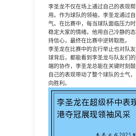
李圣龙不仅在场上通过自己的表现帮
用。作为球队的领袖，李圣龙通过自
气。在比赛中，每当球队面临压力时
稳定大家的情绪。他用自己冷静的态
持信心，最终在比赛中逆转取胜。
李圣龙在比赛中的言行举止也对队友
球背后，都能看到李圣龙与队友们的
端的协作，李圣龙总能在关键时刻鼓
自己的表现带动了整个球队的士气，
向胜利。