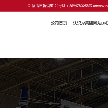
福清市哲惧道124号
+13594780258
unconvin
公司首页
认识J9集团网站|j